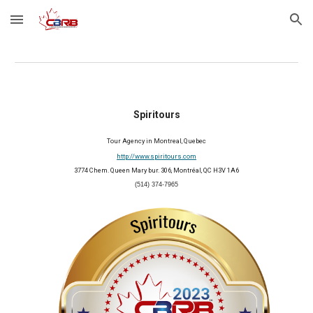
Skip to main content
Skip to navigation
Spiritours
Tour Agency in Montreal, Quebec
http://www.spiritours.com
3774 Chem. Queen Mary bur. 306, Montréal, QC H3V 1A6
(514) 374-7965